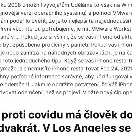
oku 2008 umožnil vývojářům Uděláme to však na Wi
ejnovější verzi operačního systému) a pomocí VMwar
ám podařilo ověřit, že je to nejlepší (a nejjednodušší
rvní věc, kterou potřebujeme, je mít VMware Workst
vané v … Pokud jste si všimli, že se váš iPhone od aktu
o být způsobeno problémy s pamětí. Pokud váš iPhon
je nebo zamrzá na náhodných obrazovkách, je na čas
hoto jednoduchého tipu. Když se váš iPhone restart
ymaže, ale nemusíte iPhone restartovat Feb 24, 2021 
chny potřebné informace správně, aby kód fungoval 
jte odemčení. Jakmile obdržíte potvrzení, že váš iPh
ivovat odemčení, než se projeví. Vložte nový čip ope
proti covidu má člověk d
dvakrát. V Los Angeles se