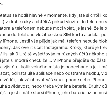
k.
tatus se hodil hlavně v momentě, kdy jste si chtěli k
ní) z druhé ruky a chtěli A pokud vložíte do telefonu
tora a telefonem nebude moci volat, je jasné, že je 
koupí do telefonu vložit českou SIM kartu a udělat p
 iPhone. Jestli vše půjde jak má, telefon nebude blo
ený. Jak ověřit účet Instagramu: Kroky, které je tře
 Mills jak 0 Určitě vyšetřováním různých účtů někoho
li jste si modré check že … V iPhone přejděte do část
a zjistěte, kolik volného místa je ponecháno a je-li 
zat, odinstalujte aplikace nebo odstraňte hudbu, vid
e věděli, jak zálohovat váš smartphone nebo iPhone 
pouhá zvědavost, nebo třeba výměna baterie. Druhý dů
ší a jestli máte starší iPhone, jeho baterie už nemusí 