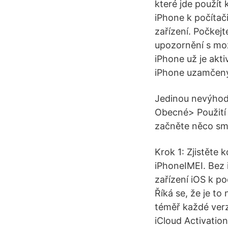
které jde použít
iPhone k počítači
zařízení. Počkej
upozornění s mož
iPhone už je aktiv
iPhone uzamčený 
Jedinou nevýhodo
Obecné> Použití 
začněte něco sma
Krok 1: Zjistěte 
iPhoneIMEI. Bez 
zařízení iOS k po
Říká se, že je t
téměř každé verzi
iCloud Activatio