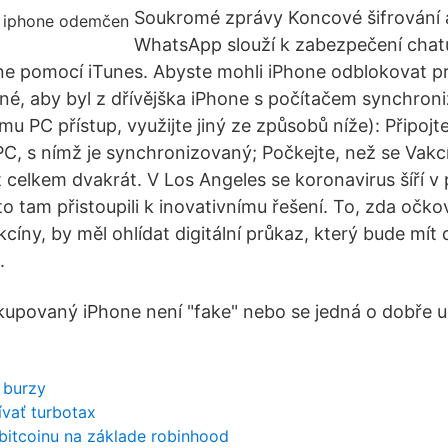
Soukromé zprávy Koncové šifrování 
WhatsApp slouží k zabezpečení chatů
e pomocí iTunes. Abyste mohli iPhone odblokovat p
tné, aby byl z dřívějška iPhone s počítačem synchro
u PC přístup, využijte jiný ze způsobů níže): Připoj
PC, s nímž je synchronizovaný; Počkejte, než se Vakc
 celkem dvakrát. V Los Angeles se koronavirus šíří v
to tam přistoupili k inovativnímu řešení. To, zda očko
cíny, by měl ohlídat digitální průkaz, který bude mít
.
upovaný iPhone není "fake" nebo se jedná o dobře 
e burzy
ívať turbotax
bitcoinu na základe robinhood