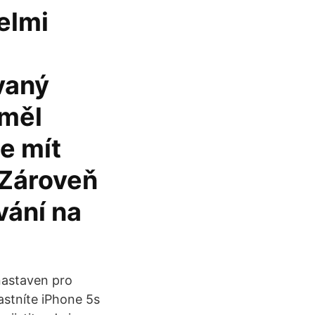
elmi
vaný
 měl
de mít
 Zároveň
vání na
nastaven pro
astníte iPhone 5s