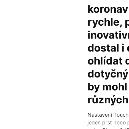
koronavi
rychle, 
inovativ
dostal i
ohlídat 
dotyčný
by mohl 
různých
Nastavení Touch 
jeden prst nebo 