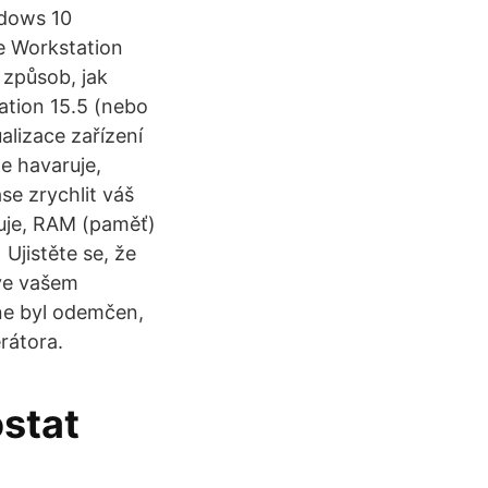
ndows 10
e Workstation
) způsob, jak
ation 15.5 (nebo
alizace zařízení
e havaruje,
e zrychlit váš
uje, RAM (paměť)
Ujistěte se, že
ve vašem
one byl odemčen,
rátora.
ostat