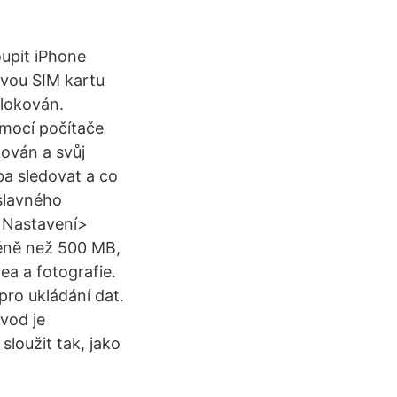
oupit iPhone
 svou SIM kartu
blokován.
omocí počítače
kován a svůj
ba sledovat a co
 slavného
i Nastavení>
méně než 500 MB,
ea a fotografie.
pro ukládání dat.
vod je
sloužit tak, jako