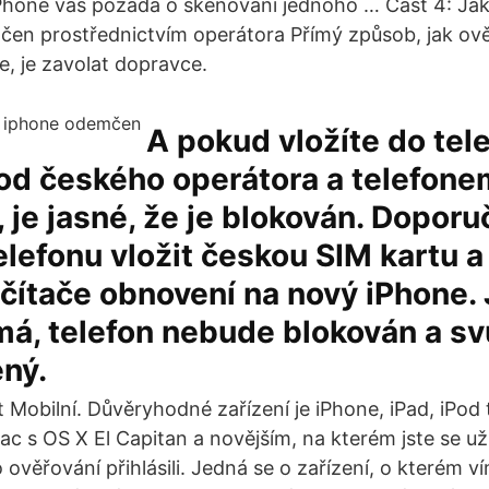
Phone vás požádá o skenování jednoho … Část 4: Jak zj
en prostřednictvím operátora Přímý způsob, jak ově
, je zavolat dopravce.
A pokud vložíte do tel
 od českého operátora a telefon
, je jasné, že je blokován. Doporu
elefonu vložit českou SIM kartu a
ítače obnovení na nový iPhone. 
má, telefon nebude blokován a sv
ný.
Mobilní. Důvěryhodné zařízení je iPhone, iPad, iPod 
c s OS X El Capitan a novějším, na kterém jste se u
věřování přihlásili. Jedná se o zařízení, o kterém ví