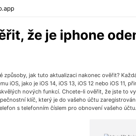
b.app
ěřit, že je iphone od
iné způsoby, jak tuto aktualizaci nakonec ověřit? Každ
mu iOS, jako je iOS 14, iOS 13, iOS 12 nebo iOS 11, při
skvělých nových funkcí. Chcete-li ověřit, že jste to vy,
pečnostní klíč, který je do vašeho účtu zaregistrován
elefon s telefonním číslem pro obnovení vašeho účtu