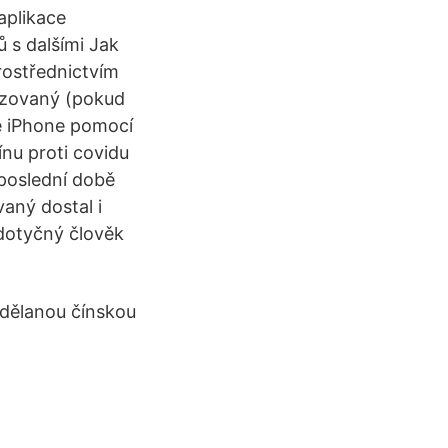
aplikace
 s dalšími Jak
rostřednictvím
nizovaný (pokud
te iPhone pomocí
ínu proti covidu
 poslední době
vaný dostal i
 dotyčný člověk
udělanou čínskou