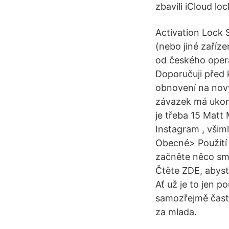
zbavili iCloud loc
Activation Lock S
(nebo jiné zaříze
od českého operá
Doporučuji před 
obnovení na nový
závazek má ukonč
je třeba 15 Matt
Instagram , všim
Obecné> Použití 
začněte něco sma
Čtěte ZDE, abyst
Ať už je to jen 
samozřejmě častěj
za mlada.