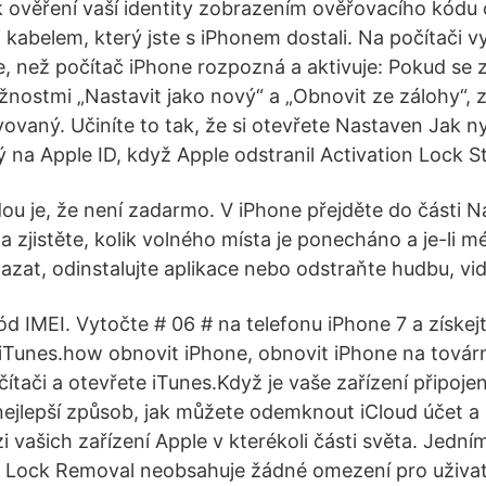
 k ověření vaší identity zobrazením ověřovacího kódu 
 kabelem, který jste s iPhonem dostali. Na počítači v
te, než počítač iPhone rozpozná a aktivuje: Pokud se 
nostmi „Nastavit jako nový“ a „Obnovit ze zálohy“, 
ovaný. Učiníte to tak, že si otevřete Nastaven Jak nyní 
na Apple ID, když Apple odstranil Activation Lock St
u je, že není zadarmo. V iPhone přejděte do části N
a zjistěte, kolik volného místa je ponecháno a je-li 
zat, odinstalujte aplikace nebo odstraňte hudbu, vid
kód IMEI. Vytočte # 06 # na telefonu iPhone 7 a získej
iTunes.how obnovit iPhone, obnovit iPhone na tovární
čítači a otevřete iTunes.Když je vaše zařízení připoje
o nejlepší způsob, jak můžete odemknout iCloud účet a
 vašich zařízení Apple v kterékoli části světa. Jední
n Lock Removal neobsahuje žádné omezení pro uživat