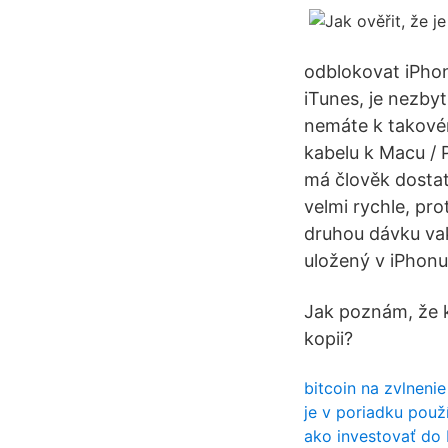
odblokovat iPhon
iTunes, je nezby
nemáte k takovém
kabelu k Macu / 
má člověk dostat
velmi rychle, pro
druhou dávku vak
uložený v iPhonu
Jak poznám, že k
kopii?
bitcoin na zvlneni
je v poriadku použ
ako investovať do 