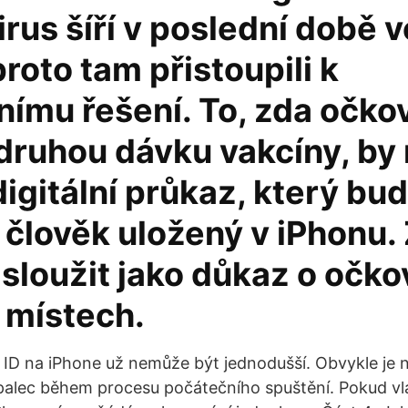
rus šíří v poslední době v
proto tam přistoupili k
nímu řešení. To, zda očko
 druhou dávku vakcíny, by
digitální průkaz, který bu
 člověk uložený v iPhonu.
sloužit jako důkaz o očko
 místech.
ID na iPhone už nemůže být jednodušší. Obvykle je 
palec během procesu počátečního spuštění. Pokud vl