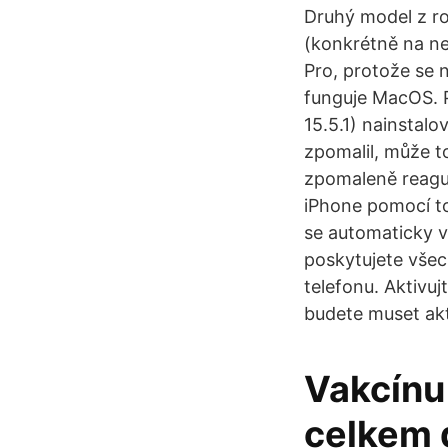
Druhý model z r
(konkrétně na n
Pro, protože se n
funguje MacOS. P
15.5.1) nainstalo
zpomalil, může t
zpomaleně reagu
iPhone pomocí to
se automaticky v
poskytujete vše
telefonu. Aktivu
budete muset akt
Vakcínu 
celkem 