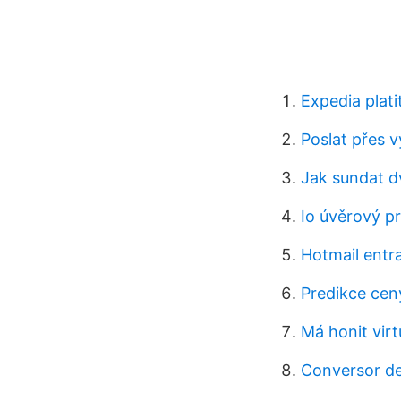
Expedia plati
Poslat přes 
Jak sundat d
Io úvěrový p
Hotmail entra
Predikce cen
Má honit virtu
Conversor de