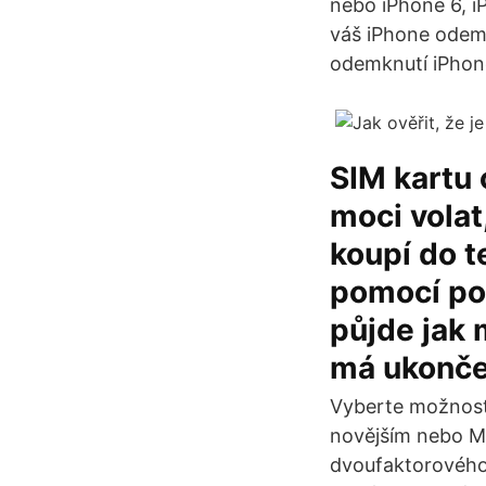
nebo iPhone 6, i
váš iPhone odemč
odemknutí iPhone
SIM kartu
moci volat
koupí do t
pomocí poč
půjde jak 
má ukonče
Vyberte možnost 
novějším nebo Ma
dvoufaktorového o