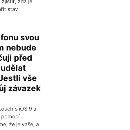
istit, zda je
řit stav
efonu svou
em nebude
čuji před
 udělat
Jestli vše
ůj závazek
touch s iOS 9 a
ž pomocí
me, že je vaše, a