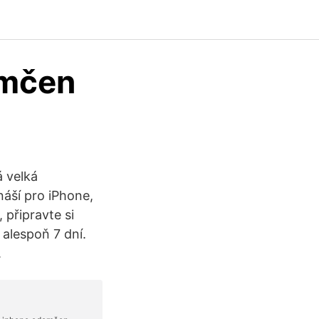
emčen
á velká
náší pro iPhone,
 připravte si
 alespoň 7 dní.
.