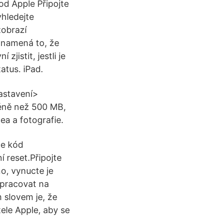
od Apple Připojte
yhledejte
zobrazí
znamená to, že
zjistit, jestli je
atus. iPad.
astavení>
méně než 500 MB,
ea a fotografie.
te kód
 reset.Připojte
no, vynucte je
 pracovat na
m slovem je, že
ele Apple, aby se