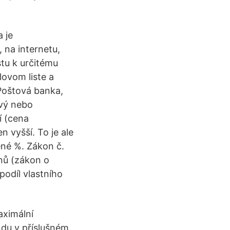
 je
 na internetu,
tu k určitému
lovom liste a
Poštová banka,
ový nebo
í (cena
n vyšší. To je ale
né %. Zákon č.
nů (zákon o
podíl vlastního
aximální
ndu v příslušném