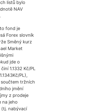
ch listů bylo
hodnotě NAV
.
to fond je
esá Forex slovník
arže Směný kurz
hael Market
pěšnými
okud jde o
 činí 1.1332 Kč/PL
 1.1343Kč/PL),
e součtem tržních
dního jmění
íjmy z prodeje
e na jeho
(tj. nabývací