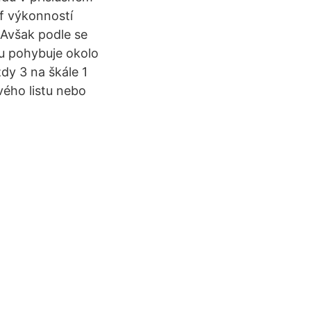
af výkonností
 Avšak podle se
u pohybuje okolo
ždy 3 na škále 1
vého listu nebo