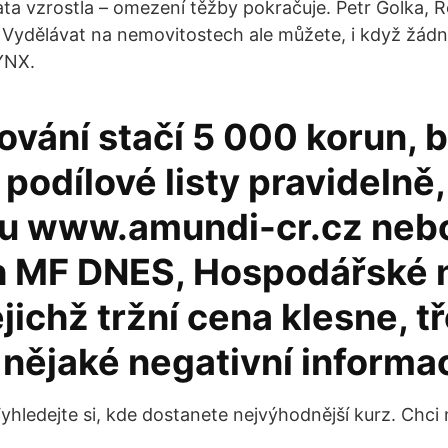
ta vzrostla – omezení těžby pokračuje. Petr Golka, R
Vydělávat na nemovitostech ale můžete, i když žádn
YNX.
ování stačí 5 000 korun, 
podílové listy pravidelně,
tu www.amundi-cr.cz neb
h MF DNES, Hospodářské n
ejichž tržní cena klesne, t
nějaké negativní informa
Vyhledejte si, kde dostanete nejvýhodnější kurz. Chci