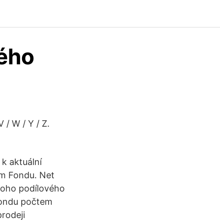
vého
 V / W / Y / Z.
k aktuální
em Fondu. Net
noho podílového
 fondu počtem
rodeji