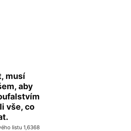
t, musí
šem, aby
oufalstvím
i vše, co
t.
vého listu 1,6368