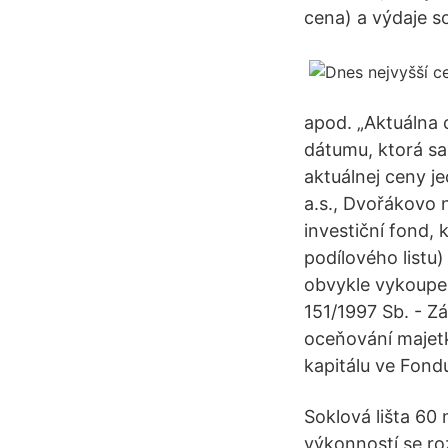
cena) a výdaje so
apod. „Aktuálna 
dátumu, ktorá sa
aktuálnej ceny j
a.s., Dvořákovo 
investiční fond,
podílového listu)
obvykle vykoupen
151/1997 Sb. - 
oceňování majetk
kapitálu ve Fondu
Soklová lišta 60
výkonností se ro