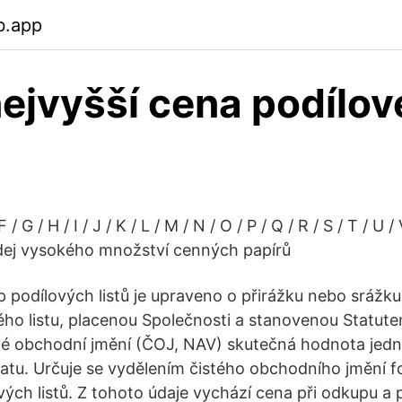
b.app
ejvyšší cena podílo
F / G / H / I / J / K / L / M / N / O / P / Q / R / S / T / U /
ej vysokého množství cenných papírů
 podílových listů je upraveno o přirážku nebo srážku 
ho listu, placenou Společnosti a stanovenou Statut
sté obchodní jmění (ČOJ, NAV) skutečná hodnota jed
 datu. Určuje se vydělením čistého obchodního jmění
ých listů. Z tohoto údaje vychází cena při odkupu a p