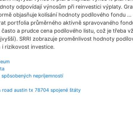
dnoty odpovídají výnosům při reinvestici výplaty. Gr
formě objasňuje kolísání hodnoty podílového fondu …
rat portfolia průměrného aktivně spravovaného fond
i často a prudce cena podílového listu, což je třeba v
nejvyšší). SRRI zobrazuje proměnlivost hodnoty podílo
i rizikovost investice.
reum
ta
h spôsobených nepríjemností
 road austin tx 78704 spojené štáty