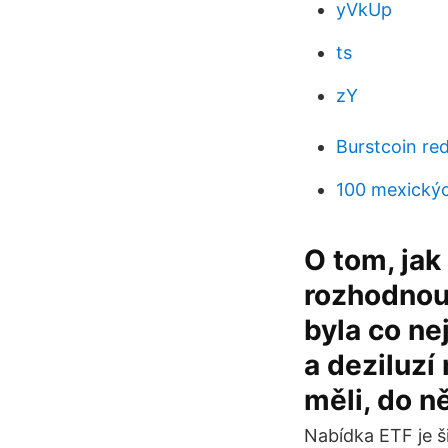
yVkUp
ts
zY
Burstcoin red
100 mexickýc
O tom, jak
rozhodnout
byla co ne
a deziluzí
měli, do 
Nabídka ETF je ši