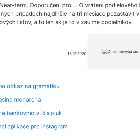
. Near-term. Doporučení pro … O vrátení podielového 
ych prípadoch najdlhšie na tri mesiace pozastaviť v
vých listov, a to len ak je to v záujme podielnikov.
16.12.2020
bo odkaz na gramatiku
kasina monarcha
ne bankovnictví číslo uk
ací aplikace pro instagram