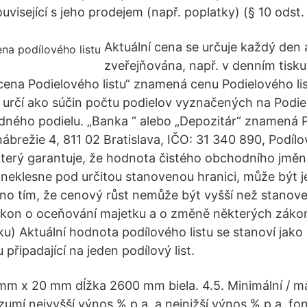
uvisející s jeho prodejem (např. poplatky) (§ 10 odst.
Aktuální cena se určuje každý den a
zveřejňována, např. v denním tisku,
cena Podielového listu“ znamená cenu Podielového lis
 určí ako súčin počtu podielov vyznačených na Podie
edného podielu. „Banka “ alebo „Depozitár“ znamená 
nábrežie 4, 811 02 Bratislava, IČO: 31 340 890, Podíl
 který garantuje, že hodnota čistého obchodního jměn
 neklesne pod určitou stanovenou hranici, může být je
o tím, že cenový růst nemůže být vyšší než stanove
Zákon o oceňování majetku a o změně některých záko
u) Aktuální hodnota podílového listu se stanoví jako 
 připadající na jeden podílový list.
 mm x 20 mm dĺžka 2600 mm biela. 4.5. Minimální / m
zumí nejvyšší výnos % p.a. a nejnižší výnos % p.a. fo