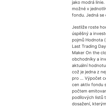
jako modrá linie.
možné v jednotli
fondu. Jedná se o
Jestliže roste h
úspěšný a investo
pojmů Hodnota (
Last Trading Day
Maker On the clo
obchodníky a inv
aktuální hodnotu 
což je jedna z ne
pro … Výpočet ce
cen aktiv fondu
počtem emitovaný
podílových listů
dosažení, kterým