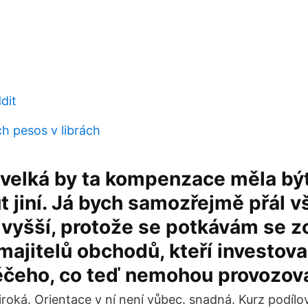
dit
h pesos v librách
 velká by ta kompenzace měla bý
 jiní. Já bych samozřejmě přál v
jvyšší, protože se potkávám se z
 majitelů obchodů, kteří investoval
něčeho, co teď nemohou provozova
roká. Orientace v ní není vůbec. snadná. Kurz podílo