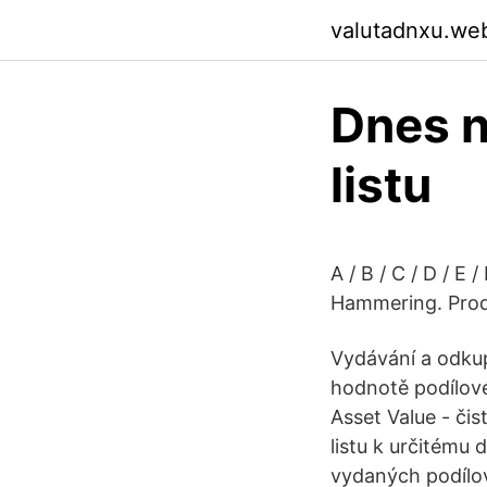
valutadnxu.we
Dnes n
listu
A / B / C / D / E / 
Hammering. Prod
Vydávání a odkup
hodnotě podílové
Asset Value - či
listu k určitému
vydaných podílov