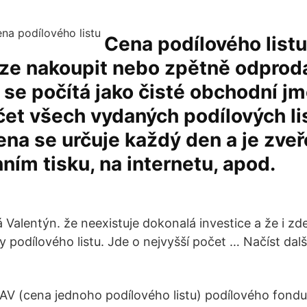
Cena podílového listu
lze nakoupit nebo zpětně odprod
a se počítá jako čisté obchodní j
et všech vydaných podílových li
ena se určuje každý den a je zve
nním tisku, na internetu, apod.
Valentýn. že neexistuje dokonalá investice a že i zd
odílového listu. Jde o nejvyšší počet … Načíst další
V (cena jednoho podílového listu) podílového fondu 