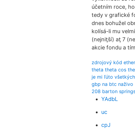
účetním roce, ho
tedy v grafické 
dnes bohužel ob
kolísá-li mu velm
(nejniţší) aţ 7 (
akcie fondu a tím 
zdrojový kód ethe
theta theta cos the
je mi ľúto všetkýc
gbp na btc naživo
208 barton springs
YAdbL
uc
cpJ