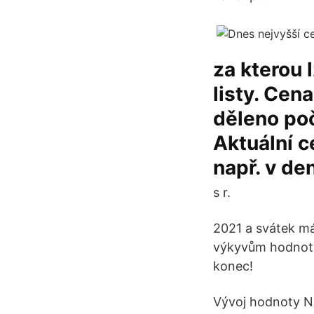
za kterou 
listy. Cen
děleno poč
Aktuální c
např. v de
s r.
2021 a svátek má 
výkyvům hodnoty p
konec!
Vývoj hodnoty NA