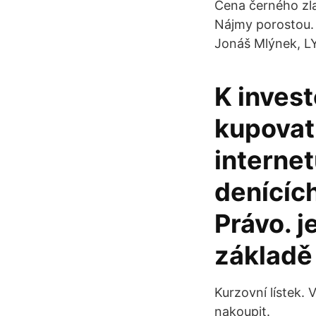
Cena černého zla
Nájmy porostou. 
Jonáš Mlýnek, L
K invest
kupovat 
interne
denícíc
Právo. j
základě 
Kurzovní lístek. 
nakoupit.