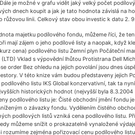
 Dále je možné v grafu vidět jaký velký počet podílový
vých dnech koupit a jak je tato hodnota závislá na 
 růžovou linii. Celkový stav obou investic k datu 2. 9
odnota majetku podílového fondu, můžeme říci, že ten
ři mají zájem o jeho podílové listy a naopak, když kl
kurz cena) podílového listu Zemní plyn Počáteční m
 (LTD) Vklad s výpovědní lhůtou Protistrana Dell Mic
se order Bez ohledu na jejich povolání jsou dnes ús
estory. V této knize vám budou představeny jejich P
podílového listu IKS Global konzervativní, tak ta nyní
jvyšších historických hodnot (nejvyšší byla 8.3.2004
ny podílového listu je: Čisté obchodní jmění fondu j
 sníženým o závazky fondu. Vydělením čistého obcho
ch podílových listů vzniká cena podílového listu. Př
 tedy můžeme snížit o prokazatelně vynaložené výdaj
i rozumíme zejména pořizovací cenu podílového listu 