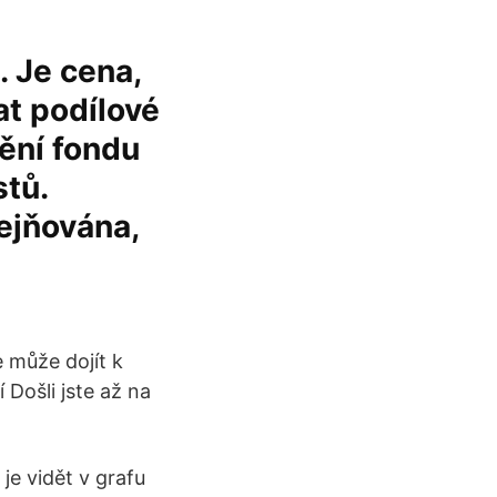
. Je cena,
at podílové
mění fondu
stů.
řejňována,
e může dojít k
 Došli jste až na
je vidět v grafu