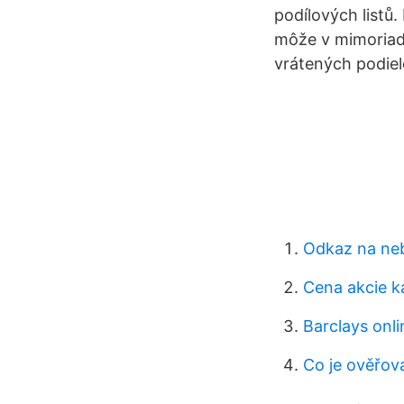
podílových listů
môže v mimoriadn
vrátených podielo
Odkaz na ne
Cena akcie 
Barclays onli
Co je ověřov