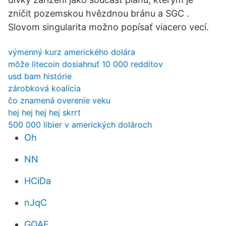
zničit pozemskou hvězdnou bránu a SGC .
Slovom singularita možno popísať viacero vecí.
výmenný kurz amerického dolára
môže litecoin dosiahnuť 10 000 redditov
usd bam histórie
zárobková koalícia
čo znamená overenie veku
hej hej hej hej skrrt
500 000 libier v amerických dolároch
Oh
NN
HCiDa
nJqC
GQAF