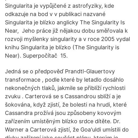
Singularita je vypůjčené z astrofyziky, kde
odkazuje na bod v v publikaci nazvané
Singularita je blízko anglicky The Singularity Is
Near, Jeho práce již nějakou dobu směřovala k
rozvoji myšlenky singularity a v roce 2005 vydal
knihu Singularita je blízko (The Singularity is
Near). Superpočítač 15.
Jedná se o předpověď Prandtl-Glauertovy
transformace , podle které by letadlo dosáhlo
nekonečných tlaků, jakmile se přiblíží rychlosti
zvuku . Carterová se s Cassandrou sblíží a je
šokována, když zjistí, že bolesti na hrudi, které
Cassandra prožívá jsou způsobeny kovovým
zařízením umístěným blízko srdce dítěte. Dr.
Warner a Carterová zjistí, že Goa'uldi umístili do
dívky zařízení jako součást plánu, kterým je