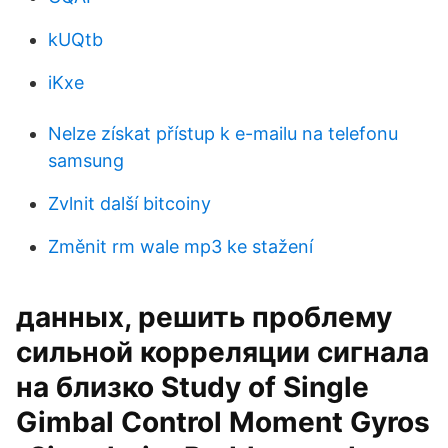
kUQtb
iKxe
Nelze získat přístup k e-mailu na telefonu
samsung
Zvlnit další bitcoiny
Změnit rm wale mp3 ke stažení
данных, решить проблему
сильной корреляции сигнала
на близко Study of Single
Gimbal Control Moment Gyros