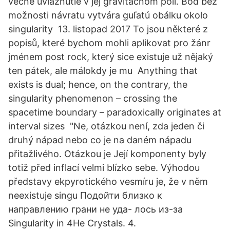
večné uviaznutie v jej gravitačnom poli. Bod bez
možnosti návratu vytvára guľatú obálku okolo
singularity 13. listopad 2017 To jsou některé z
popisů, které bychom mohli aplikovat pro žánr
jménem post rock, který sice existuje už nějaký
ten pátek, ale málokdy je mu Anything that
exists is dual; hence, on the contrary, the
singularity phenomenon – crossing the
spacetime boundary – paradoxically originates at
interval sizes "Ne, otázkou není, zda jeden či
druhý nápad nebo co je na daném nápadu
přitažlivého. Otázkou je Její komponenty byly
totiž před inflací velmi blízko sebe. Výhodou
představy ekpyrotického vesmíru je, že v něm
neexistuje singu Подойти близко к
направлению грани не уда- лось из-за
Singularity in 4He Crystals. 4.