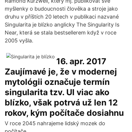
Ramond Kurzweil, který mj. publikovat své
myšlenky o budoucnosti člověka a stroje jako
druhu v příštích 20 letech v publikaci nazvané
Singularita je blízko anglicky The Singularity Is
Near, která se stala bestsellerem když v roce
2005 vyšla.
16. apr. 2017
Zaujímavé je, že v modernej
mytológii označuje termín
singularita tzv. UI viac ako
blízko, však potrvá už len 12
rokov, kým počítače dosiahnu
V roce 2045 nahrajeme lidský mozek do
počítače.