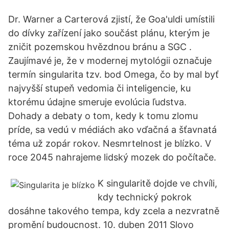
Dr. Warner a Carterová zjistí, že Goa'uldi umístili
do dívky zařízení jako součást plánu, kterým je
zničit pozemskou hvězdnou bránu a SGC .
Zaujímavé je, že v modernej mytológii označuje
termín singularita tzv. bod Omega, čo by mal byť
najvyšší stupeň vedomia či inteligencie, ku
ktorému údajne smeruje evolúcia ľudstva.
Dohady a debaty o tom, kedy k tomu zlomu
príde, sa vedú v médiách ako vďačná a šťavnatá
téma už zopár rokov. Nesmrtelnost je blízko. V
roce 2045 nahrajeme lidský mozek do počítače.
K singularitě dojde ve chvíli,
kdy technický pokrok
dosáhne takového tempa, kdy zcela a nezvratně
promění budoucnost. 10. duben 2011 Slovo