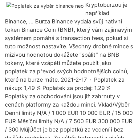
Kryptoburzou je
například
Binance, … Burza Binance vydala svůj nativní
token Binance Coin (BNB), který vám zajímavým
systémem pomáhá s transaction fees, pokud si
tuto možnost nastavíte. Všechny drobné mince s
mizivou hodnotou dokážete “spálit” na BNB
tokeny, které vzápětí můžete použít jako
poplatek za převod svých hodnotnějších coinů,
které na burze máte. 2021-2-17 · Poplatek za
nákup: 1,49 % Poplatek za prodej: 1,29 %
Poplatky za obchodování jsou již zahrnuty v
cenách platformy za každou minci. Vklad/Výběr
Denní limity N/A / 1 000 EUR 10 000 EUR / 15 000
EUR Měsíční limity N/A / 7 500 EUR 300 000 EUR
/ 300 MůjÚčet je bez poplatků za vedení i bez
dalších podmínek. Za výběr hotovosti z cizích