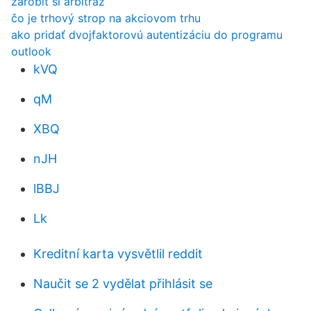
zarobiť si arbitráž
čo je trhový strop na akciovom trhu
ako pridať dvojfaktorovú autentizáciu do programu
outlook
kVQ
qM
XBQ
nJH
lBBJ
Lk
Kreditní karta vysvětlil reddit
Naučit se 2 vydělat přihlásit se