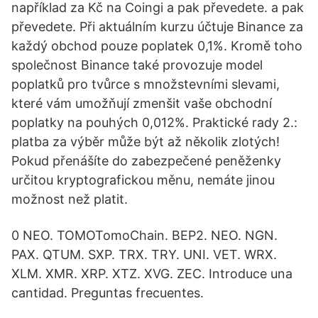
například za Kč na Coingi a pak převedete. a pak
převedete. Při aktuálním kurzu účtuje Binance za
každý obchod pouze poplatek 0,1%. Kromě toho
společnost Binance také provozuje model
poplatků pro tvůrce s množstevními slevami,
které vám umožňují zmenšit vaše obchodní
poplatky na pouhých 0,012%. Praktické rady 2.:
platba za výběr může být až několik zlotých!
Pokud přenášíte do zabezpečené peněženky
určitou kryptografickou měnu, nemáte jinou
možnost než platit.
0 NEO. TOMOTomoChain. BEP2. NEO. NGN.
PAX. QTUM. SXP. TRX. TRY. UNI. VET. WRX.
XLM. XMR. XRP. XTZ. XVG. ZEC. Introduce una
cantidad. Preguntas frecuentes.