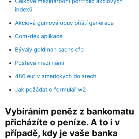
Celkové mezinárodní portfolio akciových
indexů
Akciová gumová obuv příští generace
Com-dex aplikace
Bývalý goldman sachs cfo
Postava mezi námi
480 eur v amerických dolarech
Jak požádat o formulář w2
Vybíráním peněz z bankomatu
přicházíte o peníze. A to i v
případě, kdy je vaše banka