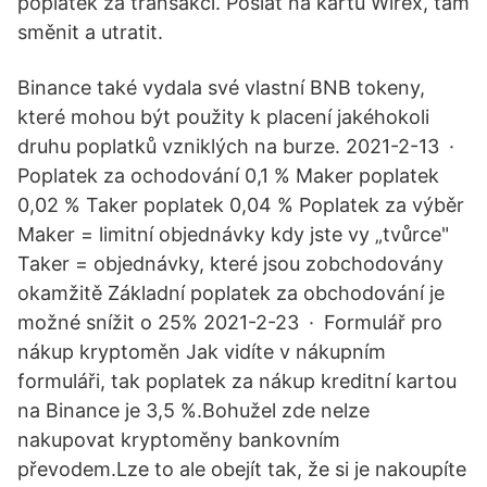
poplatek za transakci. Poslat na kartu Wirex, tam
směnit a utratit.
Binance také vydala své vlastní BNB tokeny,
které mohou být použity k placení jakéhokoli
druhu poplatků vzniklých na burze. 2021-2-13 ·
Poplatek za ochodování 0,1 % Maker poplatek
0,02 % Taker poplatek 0,04 % Poplatek za výběr
Maker = limitní objednávky kdy jste vy „tvůrce"
Taker = objednávky, které jsou zobchodovány
okamžitě Základní poplatek za obchodování je
možné snížit o 25% 2021-2-23 · Formulář pro
nákup kryptoměn Jak vidíte v nákupním
formuláři, tak poplatek za nákup kreditní kartou
na Binance je 3,5 %.Bohužel zde nelze
nakupovat kryptoměny bankovním
převodem.Lze to ale obejít tak, že si je nakoupíte