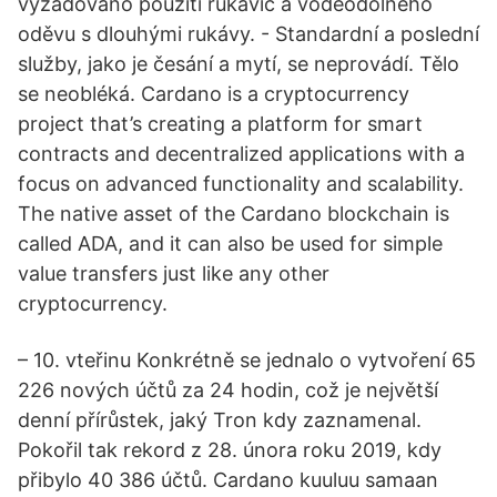
vyžadováno použití rukavic a voděodolného
oděvu s dlouhými rukávy. - Standardní a poslední
služby, jako je česání a mytí, se neprovádí. Tělo
se neobléká. Cardano is a cryptocurrency
project that’s creating a platform for smart
contracts and decentralized applications with a
focus on advanced functionality and scalability.
The native asset of the Cardano blockchain is
called ADA, and it can also be used for simple
value transfers just like any other
cryptocurrency.
– 10. vteřinu Konkrétně se jednalo o vytvoření 65
226 nových účtů za 24 hodin, což je největší
denní přírůstek, jaký Tron kdy zaznamenal.
Pokořil tak rekord z 28. února roku 2019, kdy
přibylo 40 386 účtů. Cardano kuuluu samaan