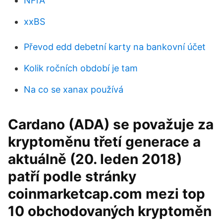
NFrA
xxBS
Převod edd debetní karty na bankovní účet
Kolik ročních období je tam
Na co se xanax používá
Cardano (ADA) se považuje za
kryptoměnu třetí generace a
aktuálně (20. leden 2018)
patří podle stránky
coinmarketcap.com mezi top
10 obchodovaných kryptoměn