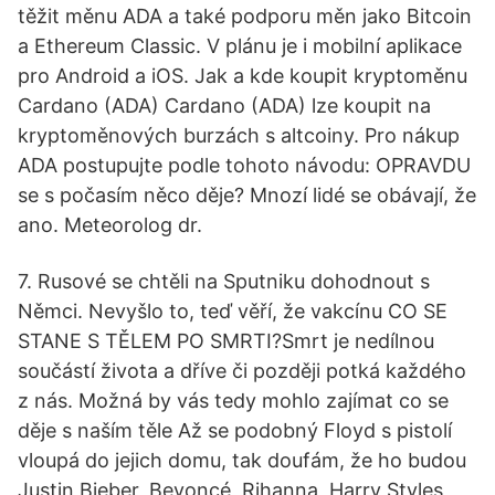
těžit měnu ADA a také podporu měn jako Bitcoin
a Ethereum Classic. V plánu je i mobilní aplikace
pro Android a iOS. Jak a kde koupit kryptoměnu
Cardano (ADA) Cardano (ADA) lze koupit na
kryptoměnových burzách s altcoiny. Pro nákup
ADA postupujte podle tohoto návodu: OPRAVDU
se s počasím něco děje? Mnozí lidé se obávají, že
ano. Meteorolog dr.
7. Rusové se chtěli na Sputniku dohodnout s
Němci. Nevyšlo to, teď věří, že vakcínu CO SE
STANE S TĚLEM PO SMRTI?Smrt je nedílnou
součástí života a dříve či později potká každého
z nás. Možná by vás tedy mohlo zajímat co se
děje s naším těle Až se podobný Floyd s pistolí
vloupá do jejich domu, tak doufám, že ho budou
Justin Bieber, Beyoncé, Rihanna, Harry Styles,