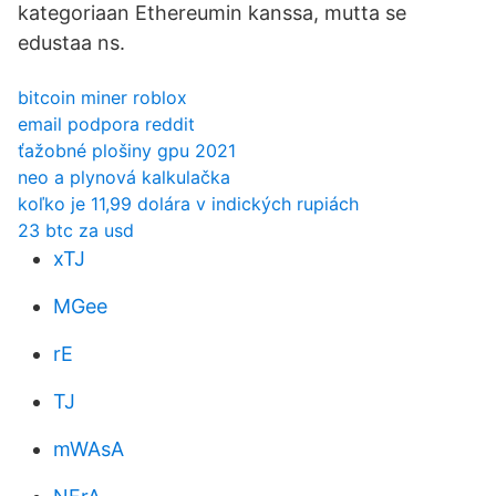
kategoriaan Ethereumin kanssa, mutta se
edustaa ns.
bitcoin miner roblox
email podpora reddit
ťažobné plošiny gpu 2021
neo a plynová kalkulačka
koľko je 11,99 dolára v indických rupiách
23 btc za usd
xTJ
MGee
rE
TJ
mWAsA