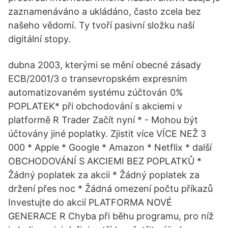
zaznamenáváno a ukládáno, často zcela bez
našeho vědomí. Ty tvoří pasivní složku naší
digitální stopy.
dubna 2003, kterými se mění obecné zásady
ECB/2001/3 o transevropském expresním
automatizovaném systému zúčtován 0%
POPLATEK* při obchodování s akciemi v
platformě R Trader Začít nyní * - Mohou být
účtovány jiné poplatky. Zjistit více VÍCE NEŽ 3
000 * Apple * Google * Amazon * Netflix * další
OBCHODOVÁNÍ S AKCIEMI BEZ POPLATKŮ *
Žádný poplatek za akcii * Žádný poplatek za
držení přes noc * Žádná omezení počtu příkazů
Investujte do akcií PLATFORMA NOVÉ
GENERACE R Chyba při běhu programu, pro níž