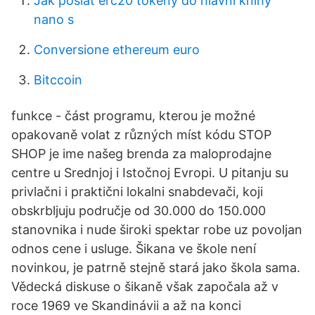
Jak poslat erc20 tokeny do hlavní knihy
nano s
Conversione ethereum euro
Bitccoin
funkce - část programu, kterou je možné
opakovaně volat z různých míst kódu STOP
SHOP je ime našeg brenda za maloprodajne
centre u Srednjoj i Istočnoj Evropi. U pitanju su
privlačni i praktični lokalni snabdevači, koji
obskrbljuju područje od 30.000 do 150.000
stanovnika i nude široki spektar robe uz povoljan
odnos cene i usluge. Šikana ve škole není
novinkou, je patrně stejně stará jako škola sama.
Vědecká diskuse o šikaně však započala až v
roce 1969 ve Skandinávii a až na konci