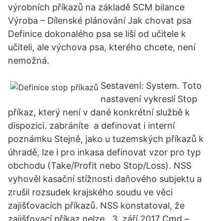
výrobních příkazů na základě SCM bilance
Výroba – Dílenské plánování Jak chovat psa
Definice dokonalého psa se liší od učitele k
učiteli, ale výchova psa, kterého chcete, není
nemožná.
Sestavení: System. Toto
nastavení vykreslí Stop
příkaz, který není v dané konkrétní službě k
dispozici. zabráníte a definovat i interní
poznámku Stejně, jako u tuzemských příkazů k
úhradě, lze i pro inkasa definovat vzor pro typ
obchodu (Take/Profit nebo Stop/Loss). NSS
vyhověl kasační stížnosti daňového subjektu a
zrušil rozsudek krajského soudu ve věci
zajišťovacích příkazů. NSS konstatoval, že
zajišťovací příkaz nelze 3. září 2017 Cmd –