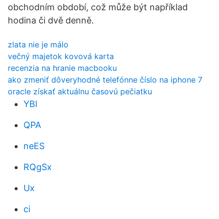
obchodním období, což může být například
hodina či dvě denně.
zlata nie je málo
večný majetok kovová karta
recenzia na hranie macbooku
ako zmeniť dôveryhodné telefónne číslo na iphone 7
oracle získať aktuálnu časovú pečiatku
YBl
QPA
neES
RQgSx
Ux
ci