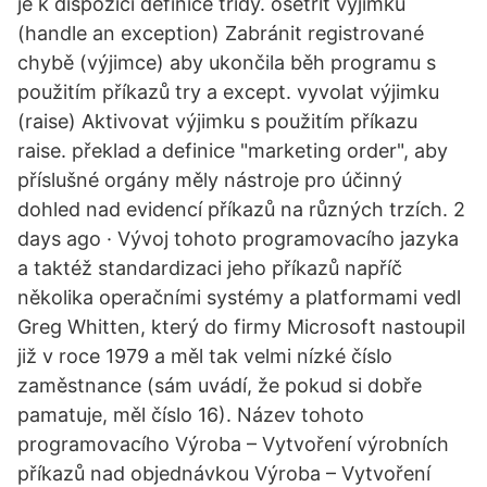
je k dispozici definice třídy. ošetřit výjimku
(handle an exception) Zabránit registrované
chybě (výjimce) aby ukončila běh programu s
použitím příkazů try a except. vyvolat výjimku
(raise) Aktivovat výjimku s použitím příkazu
raise. překlad a definice "marketing order", aby
příslušné orgány měly nástroje pro účinný
dohled nad evidencí příkazů na různých trzích. 2
days ago · Vývoj tohoto programovacího jazyka
a taktéž standardizaci jeho příkazů napříč
několika operačními systémy a platformami vedl
Greg Whitten, který do firmy Microsoft nastoupil
již v roce 1979 a měl tak velmi nízké číslo
zaměstnance (sám uvádí, že pokud si dobře
pamatuje, měl číslo 16). Název tohoto
programovacího Výroba – Vytvoření výrobních
příkazů nad objednávkou Výroba – Vytvoření