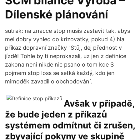
SCM bilance Výroba –
Dílenské plánování
sutrak: na znacce stop musis zastavit tak, abys
mel dobry vyhled do krizovatky, pokud 4) Na
příkaz dopravní značky "Stůj, dej přednost v
jízdě! Tohle by ti neprokazali, uz jen z definice
zakona neni nikde nic psano o tom kde S
pojmem stop loss se setká každý, kdo jen
mimoděk zavadil o obchodování.
Avšak v případě,
že bude jeden z příkazů
systémem odmítnut či zrušen,
zbyvající pokyny ve skupině