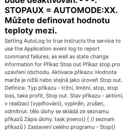
bude deaktivován. - - -.
STOPAUX = AUTOMODE:XX.
Můžete definovat hodnotu
teploty mezi.
Setting AutoLog to true instructs the service to
use the Application event log to report
command failures, as well as state change
information for Příkaz Stop out Příkaz stop pro
uzavření obchodu. Aktivace příkazu: Hodnota
marže je nižší nebo stejná jako úroveň Stop out.
Definice. Typ příkazu - tržní, limitní, stop, stop
loss, take profit, Stop out. Stav příkazu - aktivní,
v realizaci (vyplňování), vyplněn, zrušen,
odmítnut. tělo úlohy se skládá ze seznamu
příkazů Zápis úlohy. task jmeno() { // seznam
příkazů } Zastavení celého programu - Stop()