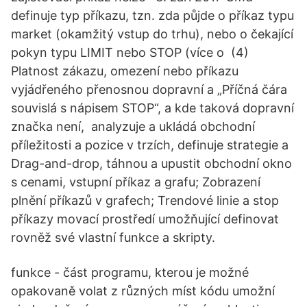
definuje typ příkazu, tzn. zda půjde o příkaz typu
market (okamžitý vstup do trhu), nebo o čekající
pokyn typu LIMIT nebo STOP (více o (4)
Platnost zákazu, omezení nebo příkazu
vyjádřeného přenosnou dopravní a „Příčná čára
souvislá s nápisem STOP“, a kde taková dopravní
značka není, analyzuje a ukládá obchodní
příležitosti a pozice v trzích, definuje strategie a
Drag-and-drop, táhnou a upustit obchodní okno
s cenami, vstupní příkaz a grafu; Zobrazení
plnění příkazů v grafech; Trendové linie a stop
příkazy movací prostředí umožňující definovat
rovněž své vlastní funkce a skripty.
funkce - část programu, kterou je možné
opakovaně volat z různých míst kódu umožní