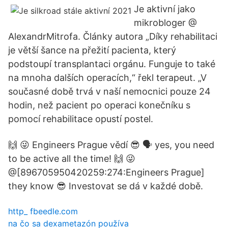
Je aktivní jako
mikrobloger @
AlexandrMitrofa. Články autora „Díky rehabilitaci
je větší šance na přežití pacienta, který
podstoupí transplantaci orgánu. Funguje to také
na mnoha dalších operacích,“ řekl terapeut. „V
současné době trvá v naší nemocnici pouze 24
hodin, než pacient po operaci konečníku s
pomocí rehabilitace opustí postel.
🙌 😜 Engineers Prague vědí 😎 🗣 yes, you need
to be active all the time! 🙌 😜
@[896705950420259:274:Engineers Prague]
they know 😎 Investovat se dá v každé době.
http_ fbeedle.com
na čo sa dexametazón používa