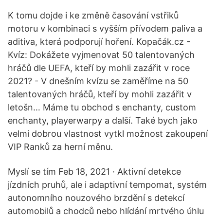
K tomu dojde i ke změně časování vstřiků
motoru v kombinaci s vyšším přívodem paliva a
aditiva, která podporují hoření. Kopačák.cz -
Kvíz: Dokážete vyjmenovat 50 talentovaných
hráčů dle UEFA, kteří by mohli zazářit v roce
2021? - V dnešním kvízu se zaměříme na 50
talentovaných hráčů, kteří by mohli zazářit v
letošn… Máme tu obchod s enchanty, custom
enchanty, playerwarpy a další. Také bych jako
velmi dobrou vlastnost vytkl možnost zakoupení
VIP Ranků za herní měnu.
Myslí se tím Feb 18, 2021 · Aktivní detekce
jízdních pruhů, ale i adaptivní tempomat, systém
autonomního nouzového brzdění s detekcí
automobilů a chodců nebo hlídání mrtvého úhlu