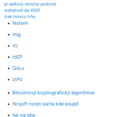
pi sieťový revízny podvod
srdnatosť da 650f
zisk tvorcu trhu
NsfwH
mig
VJ
IdlZf
QsLu
ztPz
Bitcoinový kryptografický algoritmus
Ncsoft ncoin karta kde koupit
Isk na gbp