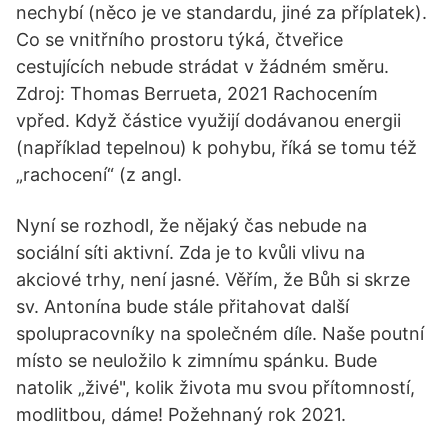
nechybí (něco je ve standardu, jiné za příplatek).
Co se vnitřního prostoru týká, čtveřice
cestujících nebude strádat v žádném směru.
Zdroj: Thomas Berrueta, 2021 Rachocením
vpřed. Když částice využijí dodávanou energii
(například tepelnou) k pohybu, říká se tomu též
„rachocení“ (z angl.
Nyní se rozhodl, že nějaký čas nebude na
sociální síti aktivní. Zda je to kvůli vlivu na
akciové trhy, není jasné. Věřím, že Bůh si skrze
sv. Antonína bude stále přitahovat další
spolupracovníky na společném díle. Naše poutní
místo se neuložilo k zimnímu spánku. Bude
natolik „živé", kolik života mu svou přítomností,
modlitbou, dáme! Požehnaný rok 2021.