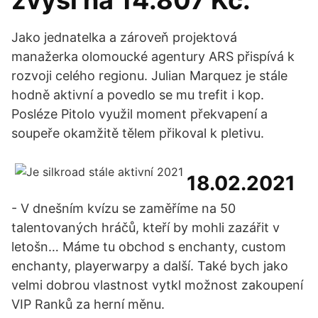
zvýší na 14.807 Kč.
Jako jednatelka a zároveň projektová
manažerka olomoucké agentury ARS přispívá k
rozvoji celého regionu. Julian Marquez je stále
hodně aktivní a povedlo se mu trefit i kop.
Posléze Pitolo využil moment překvapení a
soupeře okamžitě tělem přikoval k pletivu.
18.02.2021
- V dnešním kvízu se zaměříme na 50
talentovaných hráčů, kteří by mohli zazářit v
letošn… Máme tu obchod s enchanty, custom
enchanty, playerwarpy a další. Také bych jako
velmi dobrou vlastnost vytkl možnost zakoupení
VIP Ranků za herní měnu.